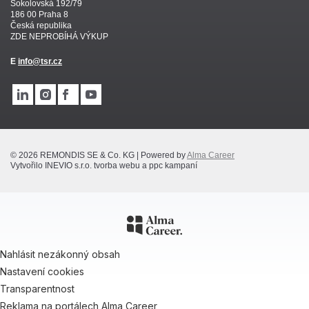
Sokolovská 192/79
186 00 Praha 8
Česká republika
ZDE NEPROBÍHÁ VÝKUP
E
info@tsr.cz
© 2026 REMONDIS SE & Co. KG | Powered by
Alma Career
Vytvořilo INEVIO s.r.o. tvorba webu a ppc kampaní
Nahlásit nezákonný obsah
Nastavení cookies
Transparentnost
Reklama na portálech Alma Career