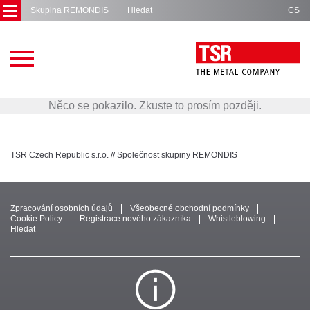
Skupina REMONDIS
Hledat
CS
Hlavní
stránka
Služby
Něco se pokazilo. Zkuste to prosím později.
Provozovny
O
TSR Czech Republic s.r.o. // Společnost skupiny REMONDIS
nás
Certifikace
a
členství
Zpracování osobních údajů
Všeobecné obchodní podmínky
Cookie Policy
Registrace nového zákazníka
Whistleblowing
Hledat
Ke
stažení
Projekty
Kontakty