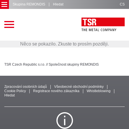
Skupina REMONDIS
Hledat
CS
Hlavní
stránka
Služby
Něco se pokazilo. Zkuste to prosím později.
Provozovny
O
TSR Czech Republic s.r.o. // Společnost skupiny REMONDIS
nás
Certifikace
a
členství
Zpracování osobních údajů
Všeobecné obchodní podmínky
Cookie Policy
Registrace nového zákazníka
Whistleblowing
Hledat
Ke
stažení
Projekty
Kontakty