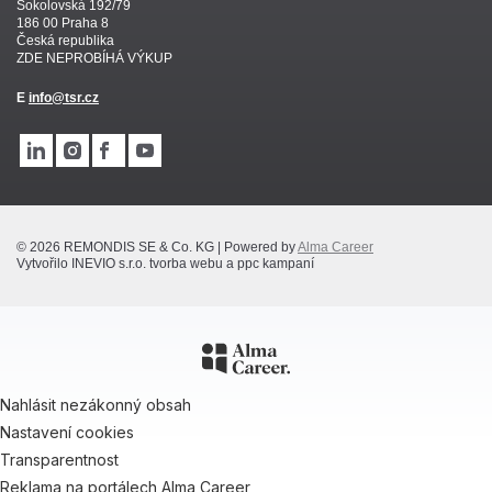
Sokolovská 192/79
186 00 Praha 8
Česká republika
ZDE NEPROBÍHÁ VÝKUP
E
info@tsr.cz
© 2026 REMONDIS SE & Co. KG | Powered by
Alma Career
Vytvořilo INEVIO s.r.o. tvorba webu a ppc kampaní
Nahlásit nezákonný obsah
Nastavení cookies
Transparentnost
Reklama na portálech Alma Career